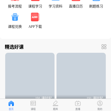
报考流程
课程学习
学习资料
直播日历
刷题练习
课程兑换
APP下载
精选好课
191 课时起
191 课时起
2026年执业药师无忧通关
2026年执业药师筑基强化
首页
课程
题库
直播
我的